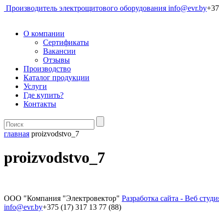
Производитель электрощитового оборудования
info@evr.by
+37
О компании
Сертификаты
Вакансии
Отзывы
Производство
Каталог продукции
Услуги
Где купить?
Контакты
главная
proizvodstvo_7
proizvodstvo_7
ООО "Компания "Электровектор"
Разработка сайта - Веб студ
info@evr.by
+375 (17) 317 13 77 (88)