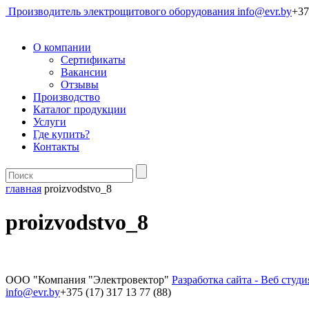
Производитель электрощитового оборудования
info@evr.by
+37
О компании
Сертификаты
Вакансии
Отзывы
Производство
Каталог продукции
Услуги
Где купить?
Контакты
главная
proizvodstvo_8
proizvodstvo_8
ООО "Компания "Электровектор"
Разработка сайта - Веб студ
info@evr.by
+375 (17) 317 13 77 (88)